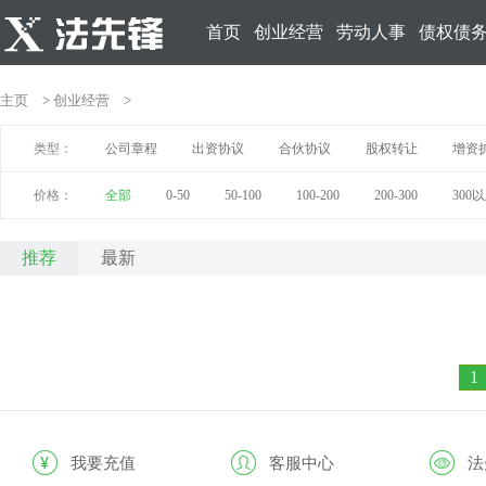
首页
创业经营
劳动人事
债权债
主页
>
创业经营
>
类型：
公司章程
出资协议
合伙协议
股权转让
增资
价格：
全部
0-50
50-100
100-200
200-300
300
推荐
最新
1
我要充值
客服中心
法