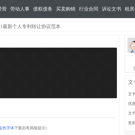
经营
劳动人事
债权债务
买卖购销
行业合同
诉讼文书
租房
2021最新个人专利转让协议范本
文
文书
优惠
文书
更新
蓝色字体
下载后有风险提示）