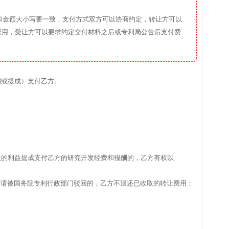
和金额大小写要一致，支付方式双方可以协商约定，转让方可以
费用，受让方可以要求约定交付材料之后或专利局公告后支付费
期或提成）支付乙方。
生的利益提成支付乙方的研究开发经费和报酬的，乙方有权以
申请被国务院专利行政部门驳回的，乙方不退还已收取的转让费用；