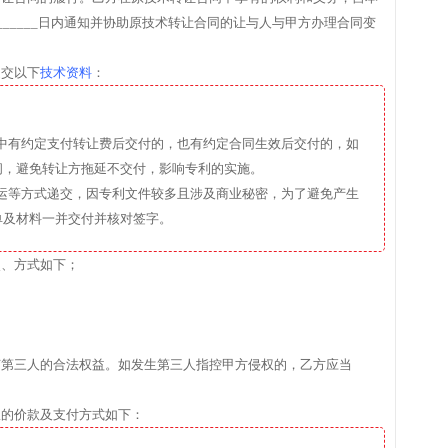
______日内通知并协助原技术转让合同的让与人与甲方办理合同变
提交以下
技术资料
：
践中有约定支付转让费后交付的，也有约定合同生效后交付的，如
间，避免转让方拖延不交付，影响专利的实施。
空运等方式递交，因专利文件较多且涉及商业秘密，为了避免产生
单及材料一并交付并核对签字。
点、方式如下；
何第三人的合法权益。如发生第三人指控甲方侵权的，乙方应当
权的价款及支付方式如下：