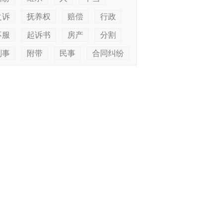
之诉
抚养权
赔偿
行政
不服
起诉书
房产
分割
刑事
附带
民事
合同纠纷