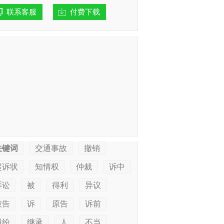
联系客服
付费下载
关键词
交通事故
撤销
起诉状
知情权
仲裁
诉中
诉讼
被
得利
异议
被告
诉
原告
诉前
纠纷
继承
人
不当